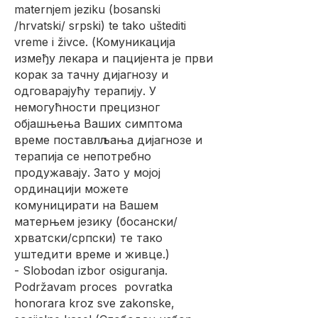
maternjem jeziku (bosanski
/hrvatski/ srpski) te tako uštediti
vreme i živce. (Комуникација
између лекара и пацијента је први
корак за тачну дијагнозу и
одговарајућу терапију. У
немогућности прецизног
објашњења Ваших симптома
време поставлљања дијагнозе и
терапија се непотребно
продужавају. Зато у мојој
ординацији можете
комуницирати на Вашем
матерњем језику (босански/
хрватски/српски) те тако
уштедити време и живце.)
- Slobodan izbor osiguranja.
Podržavam proces povratka
honorara kroz sve zakonske,