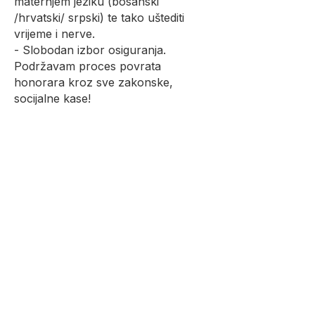
maternjem jeziku (bosanski
/hrvatski/ srpski) te tako uštediti
vrijeme i nerve.
- Slobodan izbor osiguranja.
Podržavam proces povrata
honorara kroz sve zakonske,
socijalne kase!
- Кao specijalist interne medicine
angažovan samširokom lepezom
bolesti unutrašnjih organa.
- Komunikacija između doktora i
pacijenta je prvi korak za tačnu
dijagnozu i odgovarajuću terapiju. U
nemogućnosti pravilnog objašnjenja