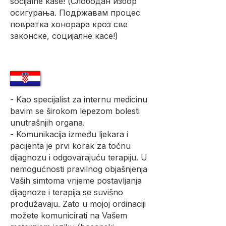
socijalne kase! (Слободан избор
осигурања. Подржавам процес
повратка хонорара кроз све
законске, социјалне касе!)
- Kao specijalist za internu medicinu
bavim se širokom lepezom bolesti
unutrašnjih organa.
- Komunikacija između lјekara i
pacijenta je prvi korak za tоčnu
dijagnozu i odgovarajuću terapiju. U
nemogućnosti pravilnog objašnjenja
Vaših simtoma vrijeme postavljanja
dijagnoze i terapija se suvišno
produžavaju. Zato u mojoj ordinaciji
možete komunicirati na Vašem