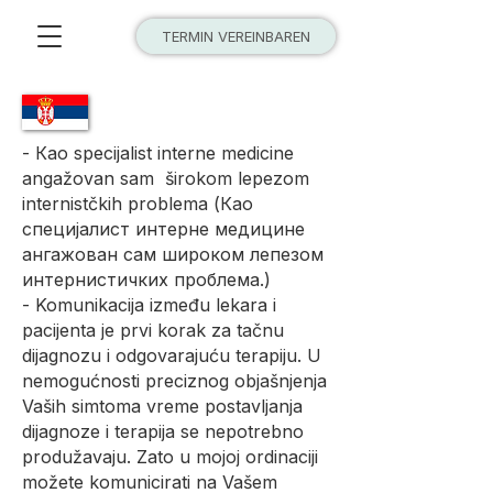
TERMIN VEREINBAREN
- Кao specijalist interne medicine
angažovan sam širokom lepezom
internistčkih problema (Као
специјалист интерне медицине
ангажован сам широком лепезом
интернистичких проблема.)
- Komunikacija između lekara i
pacijenta je prvi korak za tačnu
dijagnozu i odgovarajuću terapiju. U
nemogućnosti preciznog objašnjenja
Vaših simtoma vreme postavljanja
dijagnoze i terapija se nepotrebno
produžavaju. Zato u mojoj ordinaciji
možete komunicirati na Vašem